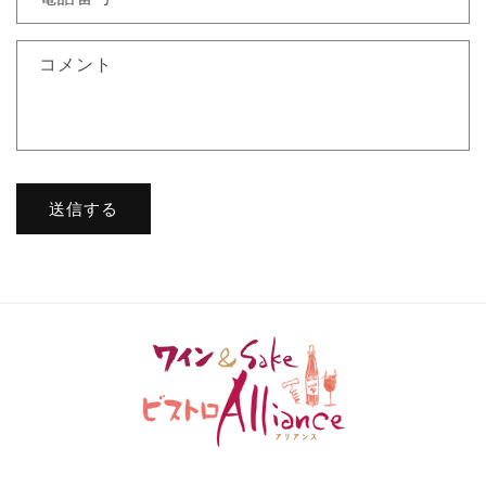
フ
ォ
コメント
ー
ム
送信する